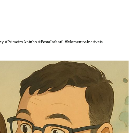
y #PrimeiroAninho #FestaInfantil #MomentosIncríveis