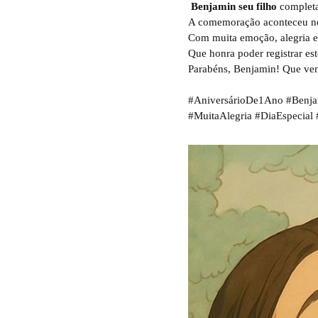
Benjamin seu filho
completa
A comemoração aconteceu no B
Com muita emoção, alegria e 
Que honra poder registrar es
Parabéns, Benjamin! Que venh
#AniversárioDe1Ano #Benjam
#MuitaAlegria #DiaEspecial 