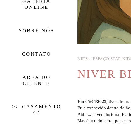
GALERIA
ONLINE
SOBRE NÓS
CONTATO
KIDS
ESPAÇO STAR KID
NIVER B
AREA DO
CLIENTE
Em 05/04/2025
, tive a honr
>> CASAMENTO
Eu á conhecido dentro do h
<<
Ahhh....la vem história. Ela
Mas deu tudo certo, pois esto