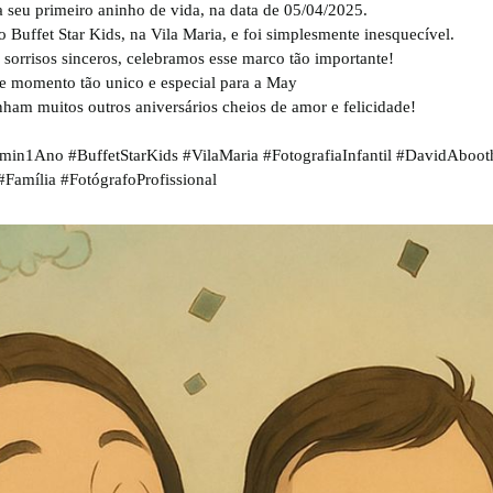
 seu primeiro aninho de vida, na data de 05/04/2025.
uffet Star Kids, na Vila Maria, e foi simplesmente inesquecível.
sorrisos sinceros, celebramos esse marco tão importante!
te momento tão unico e especial para a May
am muitos outros aniversários cheios de amor e felicidade!
in1Ano #BuffetStarKids #VilaMaria #FotografiaInfantil #DavidAbooth
#Família #FotógrafoProfissional