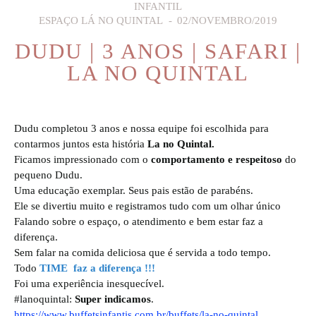
INFANTIL
ESPAÇO LÁ NO QUINTAL
02/NOVEMBRO/2019
DUDU | 3 ANOS | SAFARI |
LA NO QUINTAL
Dudu completou 3 anos e nossa equipe foi escolhida para
contarmos juntos esta história
L
a no Quintal.
Ficamos impressionado com o
comportamento e respeitoso
do
pequeno Dudu.
Uma educação exemplar. Seus pais estão de parabéns.
Ele se divertiu muito e registramos tudo com um olhar único
Falando sobre o espaço, o atendimento e bem estar faz a
diferença.
Sem falar na comida deliciosa que é servida a todo tempo.
Todo
TIME faz a diferença !!!
Foi uma experiência inesquecível.
#lanoquintal:
Super indicamos
.
https://www.buffetsinfantis.com.br/buffets/la-no-quintal